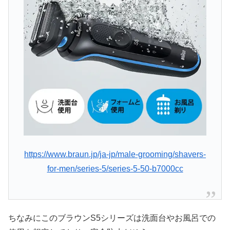
https://www.braun.jp/ja-jp/male-grooming/shavers-
for-men/series-5/series-5-50-b7000cc
ちなみにこのブラウンS5シリーズは洗面台やお風呂での