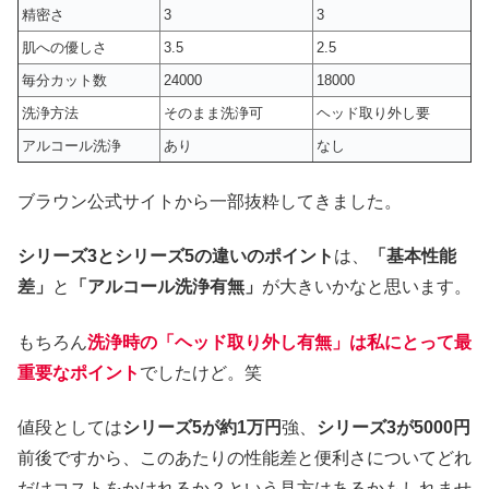
精密さ
3
3
肌への優しさ
3.5
2.5
毎分カット数
24000
18000
洗浄方法
そのまま洗浄可
ヘッド取り外し要
アルコール洗浄
あり
なし
ブラウン公式サイトから一部抜粋してきました。
シリーズ3とシリーズ5の違いのポイント
は、
「基本性能
差」
と
「アルコール洗浄有無」
が大きいかなと思います。
もちろん
洗浄時の「ヘッド取り外し有無」は私にとって最
重要なポイント
でしたけど。笑
値段としては
シリーズ5が約1万円
強、
シリーズ3が5000円
前後ですから、このあたりの性能差と便利さについてどれ
だけコストをかけれるか？という見方はあるかもしれませ