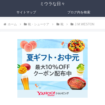
ミウラな日々
サイトマップ
ブログ内を検索
ホーム
靴・シューケア
靴
J.M.WESTON