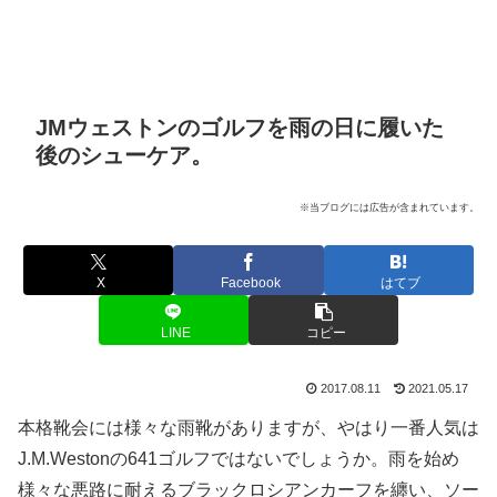
JMウェストンのゴルフを雨の日に履いた
後のシューケア。
※当ブログには広告が含まれています。
X
Facebook
はてブ
LINE
コピー
2017.08.11
2021.05.17
本格靴会には様々な雨靴がありますが、やはり一番人気は
J.M.Westonの641ゴルフではないでしょうか。雨を始め
様々な悪路に耐えるブラックロシアンカーフを纏い、ソー