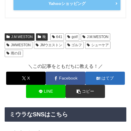
Yahooショッピング
J.M.WESTON
靴
641
golf
J.M.WESTON
JMWESTON
JMウエストン
ゴルフ
シューケア
雨の日
＼この記事をともだちに教える！／
X
Facebook
はてブ
LINE
コピー
ミウラなSNSはこちら