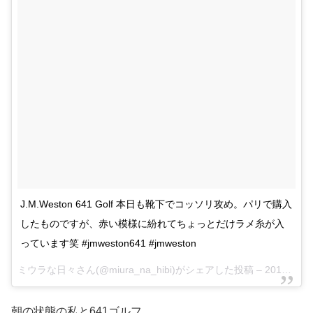
J.M.Weston 641 Golf 本日も靴下でコッソリ攻め。パリで購入
したものですが、赤い模様に紛れてちょっとだけラメ糸が入
っています笑 #jmweston641 #jmweston
ミウラな日々さん(@miura_na_hibi)がシェアした投稿 –
2017 8月 8 4:38午後 PDT
朝の状態の私と641ゴルフ。