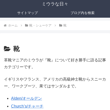
ミウラな日々
サイトマップ
ブログ内を検索
ホーム
靴・シューケア
靴
靴
革靴マニアのミウラが『靴』について好き勝手に語る記事
カテゴリーです。
イギリスやフランス、アメリカの高級紳士靴からスニーカ
ー、ワークブーツ、果てはサンダルまで。
Alden/オールデン
Church’s/チャーチ