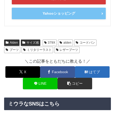
Yahooショッピング
Alden
サイズ感
379X
alden
コードバン
ブーツ
ミリタリーラスト
レザーブーツ
＼この記事をともだちに教える！／
X
Facebook
はてブ
LINE
コピー
ミウラなSNSはこちら