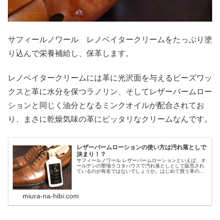
サフィールノワール レノベイタークリームをたっぷり塗
り込んで栄養補給し、保革します。
レノベイタークリームには革に光沢面を与えるビーズワッ
クスと革に水分を保つラノリン、そしてレザーバームロー
ションと同じく油分となるミンクオイルが配合されてお
り、まさに乾燥気味の革にピッタリなクリームなんです。
レザーバームローションの使い方は汚れ落としで
決まり！？
サフィールノワール レザーバームローションといえば、オ
ールデンの聖地ラコタハウスで汚れ落としとして販売され
ているのが有名ではないでしょうか。はじめて買う革の宝
石コードバン、右も左もわからずとりあえず店員さんに勧
められるままに購入してしまった...
miura-na-hibi.com