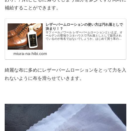
補給することができます。
レザーバームローションの使い方は汚れ落としで
決まり！？
サフィールノワール レザーバームローションといえば、オ
ールデンの聖地ラコタハウスで汚れ落としとして販売され
ているのが有名ではないでしょうか。はじめて買う革の宝
石コードバン、右も左もわからずとりあえず店員さんに勧
められるままに購入してしまった...
miura-na-hibi.com
綺麗な布に多めにレザーバームローションをとって力を入
れないように布を滑らせていきます。