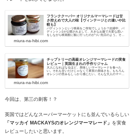
フランククーパー オリジナルマーマレードは甘
さ控えめで大人の味【ヴィンテージとの違いや比
較も】
パディントンという映画をご存知でしょうか？妊婦中、パ
ディントン2が公開されまして、大きなお腹で大変な思い
をしながら映画館に観に行ったのがつい先日のよう。その
映画の中でなんとも美味しそうなマーマレードが登場する
miura-na-hibi.com
もんで。映画を見終わってその足で...
チップトリーの高級オレンジマーマレードの実食
レビュー｜英国生まれの手作りジャム
大人になればなるほど、美味しいマーマレードを食べた
い。それも甘いだけじゃなくて果実の美味さを。もちろん
オレンジの苦みもしっかり感じたい。そんな大人のマーマ
レード愛に答えるマーマレードがあります。それが英国産
高級ジャムブランド、TIPTREE...
miura-na-hibi.com
今回は、第三の刺客！？
英国ではどんなスーパーマーケットにも並んでいるらしい
「マッカイ MACKAYSのオレンジマーマレード」
を実食
レビューしたいと思います。