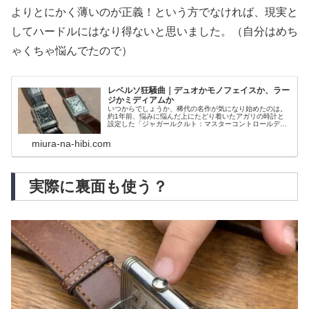
よりとにかく薄いのが正義！という方でなければ、現実と
してハードルにはなり得ないと思いました。（自分はめち
ゃくちゃ悩んでたので）
レベルソ狂騒曲｜デュオかモノフェイスか、ラー
ジかミディアムか
いつからでしょうか、稀代の名作が気になり始めたのは。
約1年前、悩みに悩んだ上にたどり着いたアガリの時計と
設定した「ジャガールクルト：マスターコントロールデイ
ト」私にとって至高の存在があるにも関わらず、同社の超
名作レクタングル型ウォッチ「レベ...
miura-na-hibi.com
実際に裏面も使う？