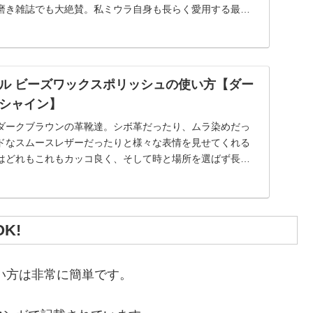
磨き雑誌でも大絶賛。私ミウラ自身も長らく愛用する最高
.
ル ビーズワックスポリッシュの使い方【ダー
シャイン】
ダークブラウンの革靴達。シボ革だったり、ムラ染めだっ
ドなスムースレザーだったりと様々な表情を見せてくれる
はどれもこれもカッコ良く、そして時と場所を選ばず長く
...
K!
い方は非常に簡単です。