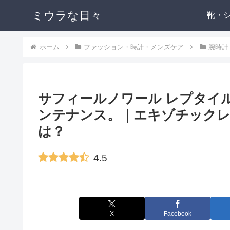
ミウラな日々
靴・
ホーム
ファッション・時計・メンズケア
腕時計
サフィールノワール レプタイ
ンテナンス。｜エキゾチックレ
は？
4.5
X
Facebook