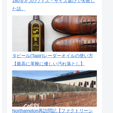
180を3つのウィズ・サイズ選びで失敗し
た話。
タピール(Tapir)レーダーオイルの使い方
【最高に革靴に優しい汚れ落とし】
Northampton再訪問記【ファクトリーシ