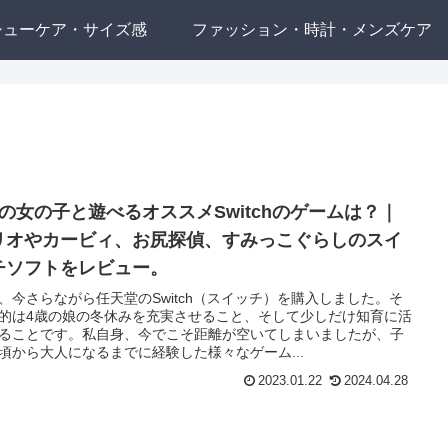
シューケア・サイズ感
ファッション・時計・メンズケア
歳の女の子と遊べるオススメSwitchのゲームは？｜
リオやカービィ、お尻探偵、すみっこぐらしのスイ
チソフトをレビュー。
、今さらながら任天堂のSwitch（スイッチ）を購入しました。そ
的は4歳の娘の冬休みを充実させること、そして少しだけ知育に活
ることです。私自身、今でこそ距離が空いてしまいましたが、子
頃から大人になるまでに経験した様々なゲーム...
2023.01.22
2024.04.28