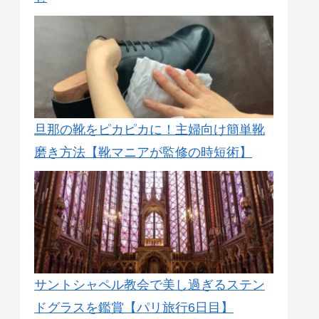
旦那の靴をピカピカに！主婦向け簡単靴
磨き方法【靴マニアが監修の時短術】
サントシャペル教会で美し過ぎるステン
ドグラスを鑑賞【パリ旅行6日目】