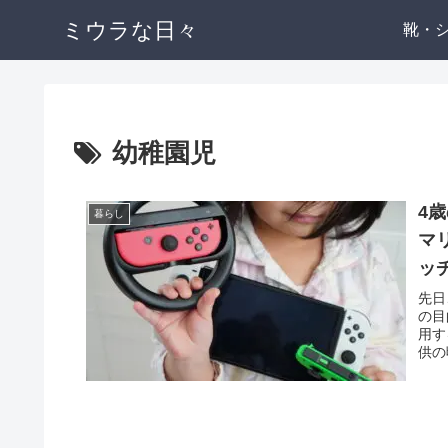
ミウラな日々
靴・
幼稚園児
4
暮らし
マ
ッ
先日
の目
用す
供の