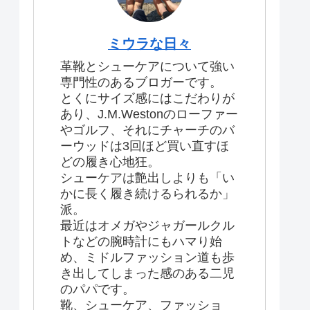
ミウラな日々
革靴とシューケアについて強い
専門性のあるブロガーです。
とくにサイズ感にはこだわりが
あり、J.M.Westonのローファー
やゴルフ、それにチャーチのバ
ーウッドは3回ほど買い直すほ
どの履き心地狂。
シューケアは艶出しよりも「い
かに長く履き続けるられるか」
派。
最近はオメガやジャガールクル
トなどの腕時計にもハマり始
め、ミドルファッション道も歩
き出してしまった感のある二児
のパパです。
靴、シューケア、ファッショ