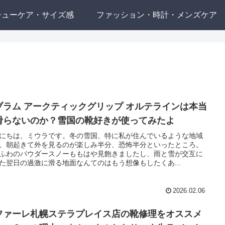
シューケア・サイズ感
ファッション・時計・メンズケア
ブラム アークティックグリップ オルテラインは本当
滑らないのか？雪国の靴好きが使ってみたよ
にちは、ミウラです。冬の雪国、特に私が住んでいるような地域
、朝起きて外を見るのが楽しみ半分、恐怖半分といったところ。
ふわのパウダースノーももはや見飽きましたし、雨と雪が交互に
た翌日の過激に滑る地面なんてのはもう想像もしたくあ...
2026.02.06
ファーレ札幌ステラプレイス店の靴修理をオススメ