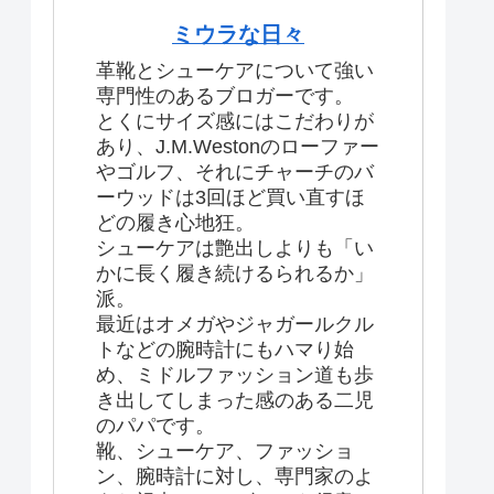
ミウラな日々
革靴とシューケアについて強い
専門性のあるブロガーです。
とくにサイズ感にはこだわりが
あり、J.M.Westonのローファー
やゴルフ、それにチャーチのバ
ーウッドは3回ほど買い直すほ
どの履き心地狂。
シューケアは艶出しよりも「い
かに長く履き続けるられるか」
派。
最近はオメガやジャガールクル
トなどの腕時計にもハマり始
め、ミドルファッション道も歩
き出してしまった感のある二児
のパパです。
靴、シューケア、ファッショ
ン、腕時計に対し、専門家のよ