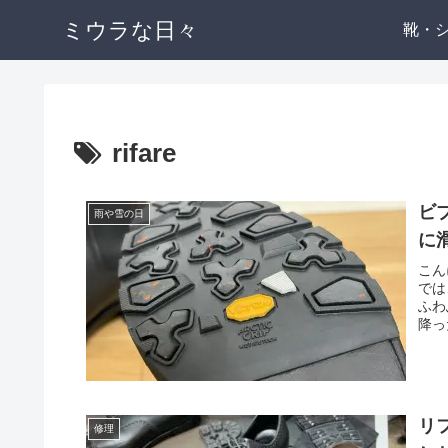
ミウラな日々
靴・
rifare
ビ
雨や雪の日
に
こん
では
ふわ
降っ
リ
修理