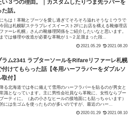
たい３つの理由。｜カスタムしたりつま先ラバーを
った話。
にちは！革靴とブーツを愛し過ぎてそろそろ溢れそうなミウラで
今回は札幌駅ステラプレイスイースト2Fにお店を構える靴修理店
ファーレ札幌」さんの靴修理関係をご紹介したいなと思います。
までは修理や改造が必要な革靴が１~２足溜まった段...
2021.05.29
2021.08.20
ラム2341 ラプターソールをRifareリファーレ札幌
で付けてもらった話【冬用ハーフラバーをダブルソ
ル取付】
降る北海道では冬に備えて雪用のハーフラバーを貼るのが男女と
常識となっています。主に男性会社員なら革靴に、女性ならブー
ブーティに。（あの小さなヒールの接地面にも貼っちゃいます）
的には生ゴムを使ったものが多いのですが、最近のハー...
2020.01.29
2021.08.10