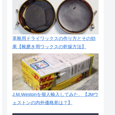
革靴用ドライワックスの作り方とその効
果【靴磨き用ワックスの乾燥方法】
J.M.Westonを個人輸入してみた。【JMウ
ェストンの内外価格差は？】