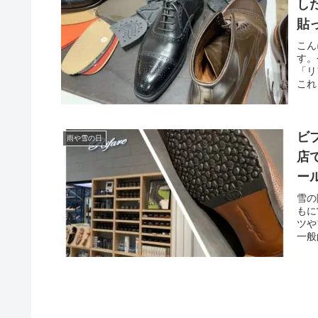
し
貼
こん
す。
「リ
これ
ビブ
雨や雪の日
店
ー
雪の
もに
ツや
一般