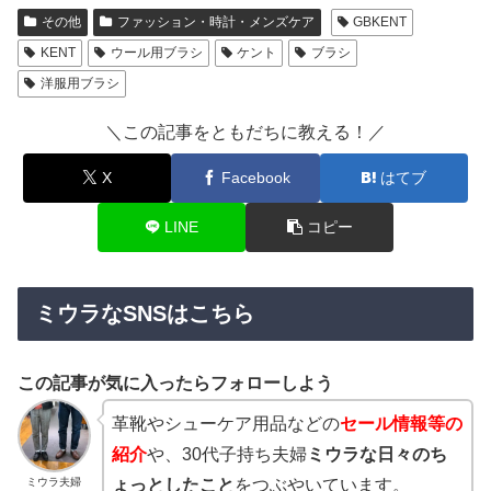
その他
ファッション・時計・メンズケア
GBKENT
KENT
ウール用ブラシ
ケント
ブラシ
洋服用ブラシ
＼この記事をともだちに教える！／
X
Facebook
はてブ
LINE
コピー
ミウラなSNSはこちら
この記事が気に入ったらフォローしよう
革靴やシューケア用品などの
セール情報等の
紹介
や、30代子持ち夫婦
ミウラな日々のち
ミウラ夫婦
ょっとしたこと
をつぶやいています。