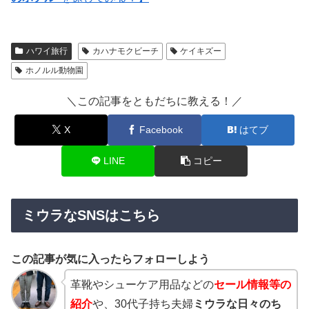
ハワイ旅行
カハナモクビーチ
ケイキズー
ホノルル動物園
＼この記事をともだちに教える！／
X
Facebook
はてブ
LINE
コピー
ミウラなSNSはこちら
この記事が気に入ったらフォローしよう
革靴やシューケア用品などの
セール情報等の
紹介
や、30代子持ち夫婦
ミウラな日々のち