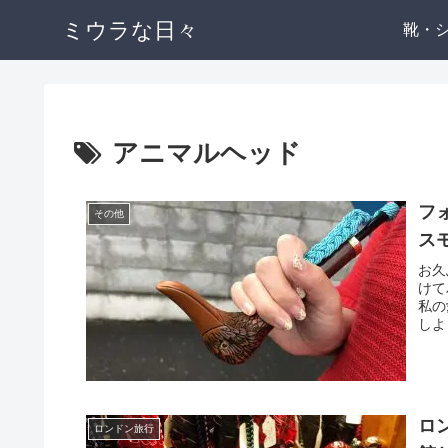
ミウラな日々
靴・
アニマルヘッド
フ
その他
ス
お久
けて
私の
しよ
ロ
ロンドン旅行