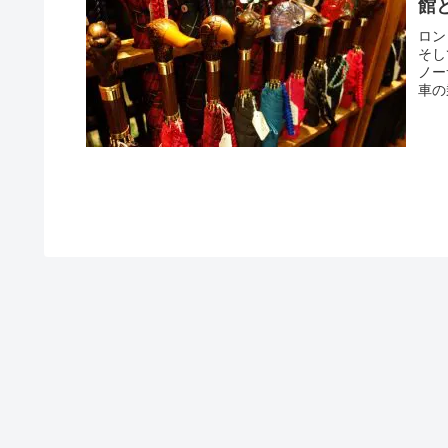
館
ロン
そし
ノー
車の