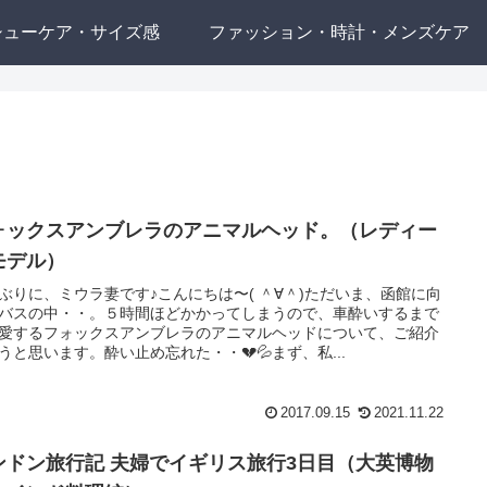
シューケア・サイズ感
ファッション・時計・メンズケア
ォックスアンブレラのアニマルヘッド。（レディー
モデル）
ぶりに、ミウラ妻です♪こんにちは〜( ＾∀＾)ただいま、函館に向
バスの中・・。５時間ほどかかってしまうので、車酔いするまで
愛するフォックスアンブレラのアニマルヘッドについて、ご紹介
うと思います。酔い止め忘れた・・💔💦まず、私...
2017.09.15
2021.11.22
ンドン旅行記 夫婦でイギリス旅行3日目（大英博物