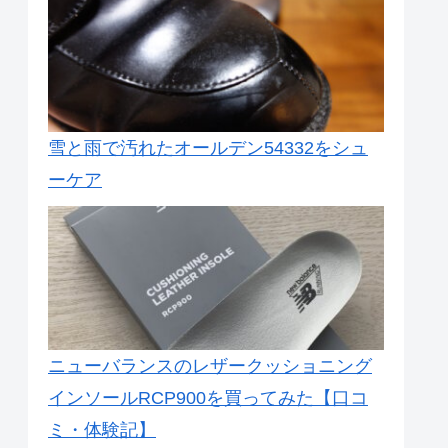
雪と雨で汚れたオールデン54332をシュ
ーケア
ニューバランスのレザークッショニング
インソールRCP900を買ってみた【口コ
ミ・体験記】