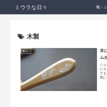
ミウラな日々
靴・
木製
木
暮らし
ム
シュ
にち
ても
気に