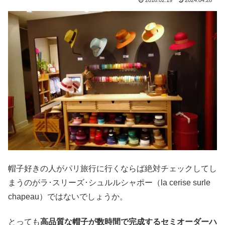
2018.02.19
2024.04.28
帽子好きの人がパリ旅行に行くならば絶対チェックしてし
まうのがラ･スリーズ･シュルルシャポー（la cerise surle
chapeau）ではないでしょうか。
とっても
高品質な帽子が数時間で完成するセミオーダーハ