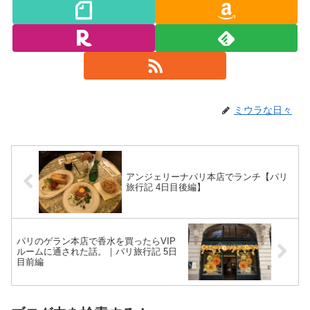
ミウラな日々
アンジェリーナパリ本店でランチ【パリ
旅行記 4日目後編】
パリのゲラン本店で香水を買ったらVIP
ルームに通された話。｜パリ旅行記 5日
目前編