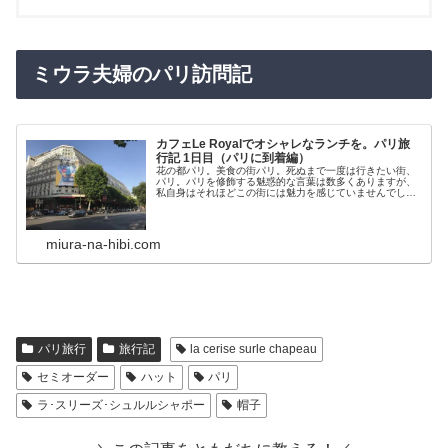
ミウラ夫婦のパリ訪問記
カフェLe Royalでオシャレなランチを。パリ旅
行記 1日目（パリに到着編）
花の都パリ。美食の街パリ。死ぬまで一度は行きたい街、
パリ。パリを修飾する魅惑的な言葉は数多くありますが、
私自身はそれほどこの街には魅力を感じていませんでし
た。妻から「パリに行きたい～！」と言われても生返事だ
った私。(笑)しかし、やはり世界を...
miura-na-hibi.com
パリ旅行
旅行記
la cerise surle chapeau
セミオーダー
ハット
パリ
ラ･スリーズ･シュルルシャポー
帽子