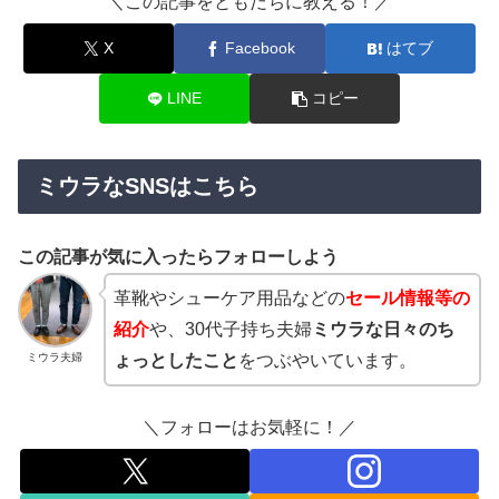
＼この記事をともだちに教える！／
X
Facebook
はてブ
LINE
コピー
ミウラなSNSはこちら
この記事が気に入ったらフォローしよう
革靴やシューケア用品などの
セール情報等の
紹介
や、30代子持ち夫婦
ミウラな日々のち
ミウラ夫婦
ょっとしたこと
をつぶやいています。
＼フォローはお気軽に！／