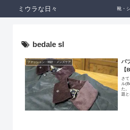
ミウラな日々
靴・
bedale sl
バ
ファッション・時計・メンズケア
【B
さて
ル(
た。
題と