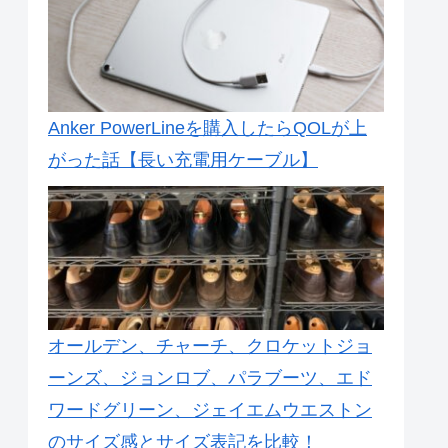
Anker PowerLineを購入したらQOLが上
がった話【長い充電用ケーブル】
オールデン、チャーチ、クロケットジョ
ーンズ、ジョンロブ、パラブーツ、エド
ワードグリーン、ジェイエムウエストン
のサイズ感とサイズ表記を比較！