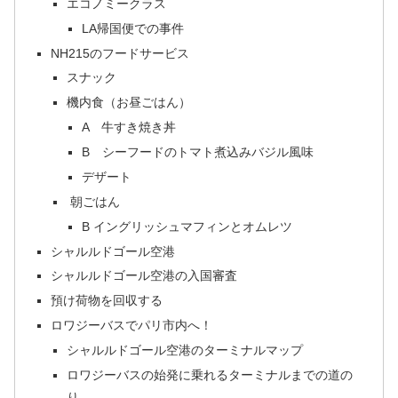
エコノミークラス
LA帰国便での事件
NH215のフードサービス
スナック
機内食（お昼ごはん）
A 牛すき焼き丼
B シーフードのトマト煮込みバジル風味
デザート
朝ごはん
B イングリッシュマフィンとオムレツ
シャルルドゴール空港
シャルルドゴール空港の入国審査
預け荷物を回収する
ロワジーバスでパリ市内へ！
シャルルドゴール空港のターミナルマップ
ロワジーバスの始発に乗れるターミナルまでの道の
り。