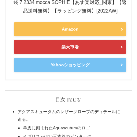
袋 7 2334 mocca SOPHIE【あす楽対応_関東】【返
品送料無料】【ラッピング無料】[2022AW]
Amazon
楽天市場
Yahooショッピング
目次
アクアスキュータムのレザーグローブのディテールに
迫る。
羊皮に刻まれたAquascutumのロゴ
イギリスっぽい三本線のピンタック