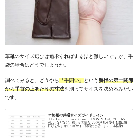
革靴のサイズ選びは追求すればするほど難しいですが、手
袋の場合はどうでしょうか。
調べてみると、どうやら
「手囲い」
という
親指の第一関節
から手首の上あたりの寸法
を測ってサイズを決めるみたい
です。
本格靴の共通サイズガイドライン
John Lobb、Edward Green、J.M.WESTON、Church's、
Aldenなどなど、様々な素晴らしい本格靴を愛する際に毎
回頭を悩ませるのがサイズ問題だと思います。本格靴にハ
マり始めた際、毎回ぶち当たるこの問題に「大体の...