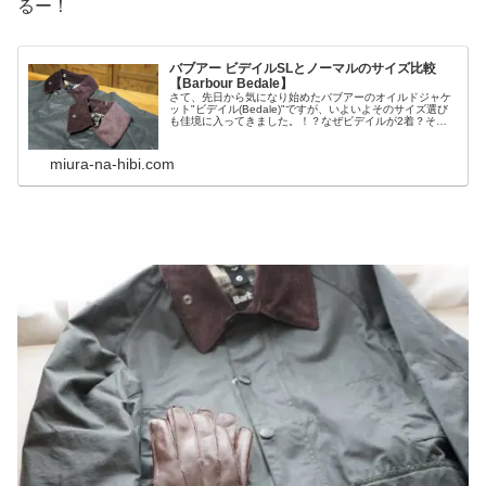
るー！
バブアー ビデイルSLとノーマルのサイズ比較
【Barbour Bedale】
さて、先日から気になり始めたバブアーのオイルドジャケ
ット"ビデイル(Bedale)"ですが、いよいよそのサイズ選び
も佳境に入ってきました。！？なぜビデイルが2着？そ
う、あまりに悩み過ぎた結果、昨今話題となっている２サ
イズ買いを行って１着を返...
miura-na-hibi.com