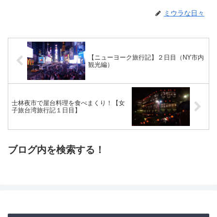
ミウラな日々
【ニューヨーク旅行記】２日目（NY市内
観光編）
士林夜市で屋台料理を食べまくり！【女
子旅台湾旅行記１日目】
ブログ内を検索する！