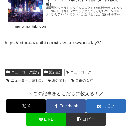
【ニューヨーク旅行記】２日目（NY市内観光
編）
超豪華なシェラトンタイムズスクエアの朝食カラフルなシ
リアルバー海外ドラマでしか見たことがないコーンフレー
ク（シリアル？）のジャーがありました。迷わず手前から
二番目の凄まじくカラフルなタイプを選びます。ミルクも
様々な種類が用意されており、牛乳...
miura-na-hibi.com
https://miura-na-hibi.com/travel-newyork-day3/
ニューヨーク旅行
旅行記
ニューヨーク
ニューヨーク旅行記
海外旅行
自由の女神
＼この記事をともだちに教える！／
X
Facebook
はてブ
LINE
コピー