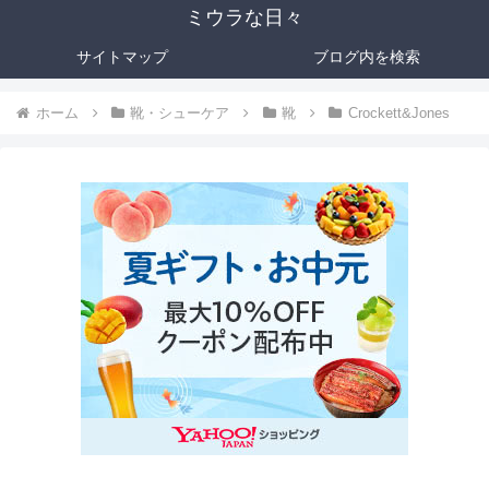
ミウラな日々
サイトマップ
ブログ内を検索
ホーム
靴・シューケア
靴
Crockett&Jones