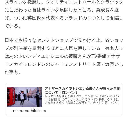
スラインを撤廃し、クオリティコントロールとクラシック
にこだわった自社ラインを展開したところ、急成長を遂
げ、ついに英国靴を代表するブランドの１つとして君臨し
ている。
日本でも様々なセレクトショップで見かける上、各ショッ
プが別注品を展開するほどに人気を博している。有名人で
はあのトレンディエンジェルの斎藤さんがTV番組アナザ
ースカイでロンドンのジャーミンストリート店で爆買いし
た事も。
アナザースカイでトレエン斎藤さんが買った革靴
について（ロンドン）
トレエン斎藤さんが紳士の国、ロンドンへ！2017年5月19
日（金曜日）のアナザースカイでロンドン特集！ゲストは
いまをときめく「斎藤さんだぞぉ？」のトレンディエンジ
ェルの斎藤さんです。ミウラ夫婦は海外の街中を歩く番組
が大好きなのでアナザースカ...
miura-na-hibi.com