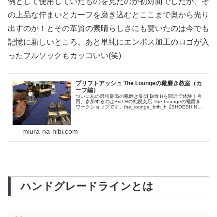
例として使用していたものを見たのが初対面でしたが、そ
の上品な佇まいとカーフを磨き込むとここまで奥から光り
出すのか！とその革質の素晴らしさにも驚いたのは今でも
記憶に新しいところ。あと単純にエンボス加工のロゴが入
ったフルソックもカッコいい(笑)
ブリフトアッシュ The Loungeの靴磨き教室（カ
ーフ編）
ついにあの最強最高の靴磨き集団 Brift Hを間近で体験！今
回、参加するのはBrift Hの札幌支店 The Loungeの靴磨き
ワークショップです。the_lounge_brift_h【SHOESHINE
WORKSHOP】4/22(土...
miura-na-hibi.com
ハンドグレードラインとは