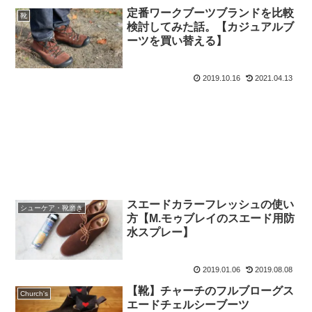
定番ワークブーツブランドを比較
靴
検討してみた話。【カジュアルブ
ーツを買い替える】
2019.10.16
2021.04.13
スエードカラーフレッシュの使い
シューケア・靴磨き
方【M.モゥブレイのスエード用防
水スプレー】
2019.01.06
2019.08.08
【靴】チャーチのフルブローグス
Church's
エードチェルシーブーツ