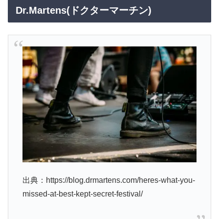
Dr.Martens(ドクターマーチン)
出典：https://blog.drmartens.com/heres-what-you-
missed-at-best-kept-secret-festival/