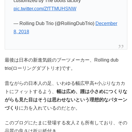
customized by The boots factory
pic.twitter.com/ZfTTMUHSNW
— Rolling Dub Trio (@RollingDubTrio)
December
8, 2018
最後は日本の新進気鋭のブーツメーカー、Rolling dub
trio(ローリングダブトリオ)です。
昔ながらの日本人の足、いわゆる幅広甲高+小ぶりなカカ
トにフィットするよう、
幅は広め、踵は小さめにつくりな
がらも見た目はそうは思わせないという理想的なパターン
づくり
に力を入れているのだとか。
このブログにたまに登場する友人Ｚも所有しており、その
品質の良さは折り紙付き。