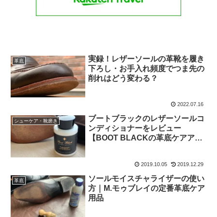
実録！レザーソールの革靴を履き
革底
下ろし・お手入れ頻度でつま先の
削れはどう変わる？
2022.07.16
ブートブラックのレザーソールコ
シューケア・靴磨き
ンディショナーをレビュー
【BOOT BLACKの革底ケアアイ
テム】
2019.10.05
2019.12.29
ソールモイスチャライザーの使い
革底
方｜M.モゥブレイの定番革底ケア
用品