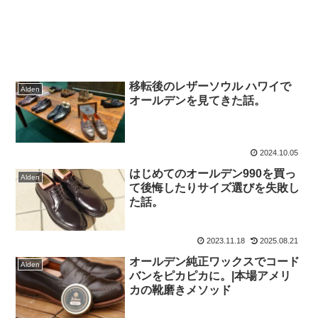
移転後のレザーソウル ハワイで
Alden
オールデンを見てきた話。
2024.10.05
はじめてのオールデン990を買っ
Alden
て後悔したりサイズ選びを失敗し
た話。
2023.11.18
2025.08.21
オールデン純正ワックスでコード
Alden
バンをピカピカに。|本場アメリ
カの靴磨きメソッド