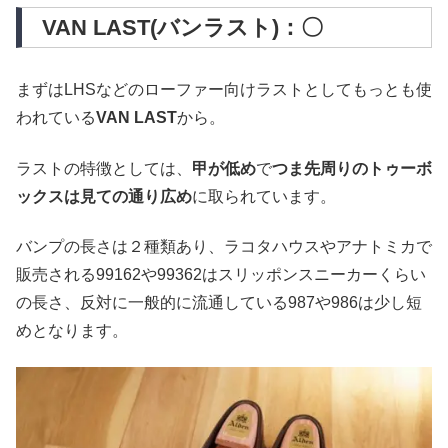
VAN LAST(バンラスト)：〇
まずはLHSなどのローファー向けラストとしてもっとも使
われている
VAN LAST
から。
ラストの特徴としては、
甲が低め
で
つま先周りのトゥーボ
ックスは見ての通り広め
に取られています。
バンプの長さは２種類あり、ラコタハウスやアナトミカで
販売される99162や99362はスリッポンスニーカーくらい
の長さ、反対に一般的に流通している987や986は少し短
めとなります。