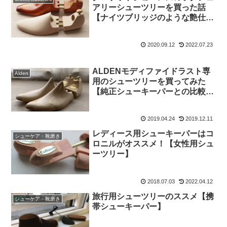
アリーシューツリーを買った話
【ナイツブリッジのような艶仕上
げ】
2020.09.12
2022.07.23
ALDENモディファイドラスト専
Alden
用のシューツリーを買ってみた
【純正シューキーパーとの比較
も】
2019.04.24
2019.12.11
レディース用シューキーパーはコ
シューケア・靴磨き
ロニルがオススメ！【女性用シュ
ーツリー】
2018.07.03
2022.04.12
旅行用シューツリーのススメ【携
シューケア・靴磨き
帯シューキーパー】