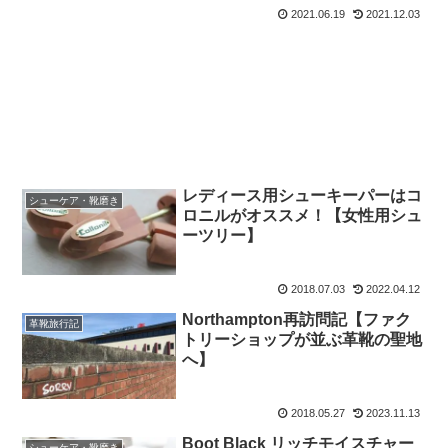
2021.06.19
2021.12.03
レディース用シューキーパーはコ
シューケア・靴磨き
ロニルがオススメ！【女性用シュ
ーツリー】
2018.07.03
2022.04.12
Northampton再訪問記【ファク
革靴旅行記
トリーショップが並ぶ革靴の聖地
へ】
2018.05.27
2023.11.13
Boot Black リッチモイスチャー
シューケア・靴磨き