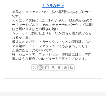
ミウラな日々
革靴とシューケアについて強い専門性のあるブロガー
です。
とくにサイズ感にはこだわりがあり、J.M.Westonのロ
ーファーやゴルフ、それにチャーチのバーウッドは3回
ほど買い直すほどの履き心地狂。
シューケアは艶出しよりも「いかに長く履き続けるら
れるか」派。
最近はオメガやジャガールクルトなどの腕時計にもハ
マり始め、ミドルファッション道も歩き出してしまっ
た感のある二児のパパです。
靴、シューケア、ファッション、腕時計に対し、専門
家のような視点でのレビューも得意としています。