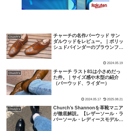
チャーチの名作バーウッド サン
Church's
ダルウッドをレビュー。｜ポリッ
シュドバインダーのブラウンフル
ブローグ
2024.05.19
チャーチ ラスト81は小さめだっ
Church's
た件。｜サイズ感や木型の紹介
（バーウッド、ライダー）
2024.05.17
2025.08.21
Church’s Shannonを革靴マニア
Church's
が徹底解説。【レザーソール・ラ
バーソール・レディースモデルの
違い】