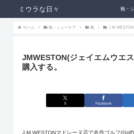
ミウラな日々
靴・
ホーム
靴・シューケア
靴
J.M.WESTON
JMWESTON(ジェイエムウエ
購入する。
X
Facebook
J.M.WESTONマドレーヌ店で名作ゴルフ(G