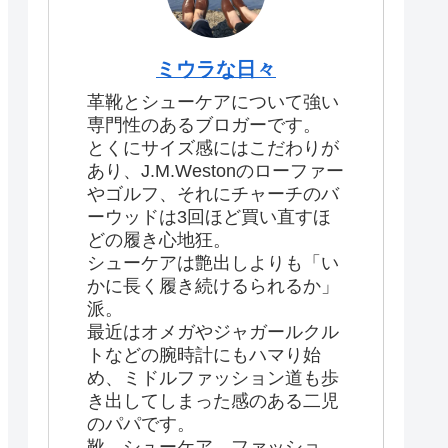
ミウラな日々
革靴とシューケアについて強い
専門性のあるブロガーです。
とくにサイズ感にはこだわりが
あり、J.M.Westonのローファー
やゴルフ、それにチャーチのバ
ーウッドは3回ほど買い直すほ
どの履き心地狂。
シューケアは艶出しよりも「い
かに長く履き続けるられるか」
派。
最近はオメガやジャガールクル
トなどの腕時計にもハマり始
め、ミドルファッション道も歩
き出してしまった感のある二児
のパパです。
靴、シューケア、ファッショ