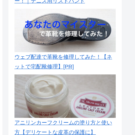
ー！｜テニス用リストバンド
ウェブ配達で革靴を修理してみた！【ネ
ットで宅配靴修理】[PR]
アニリンカーフクリームの塗り方と使い
方【デリケートな皮革の保護に】