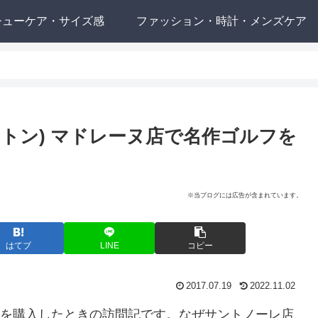
シューケア・サイズ感
ファッション・時計・メンズケア
ストン) マドレーヌ店で名作ゴルフを
※当ブログには広告が含まれています。
はてブ
LINE
コピー
2017.07.19
2022.11.02
olf)を購入したときの訪問記です。なぜサントノーレ店